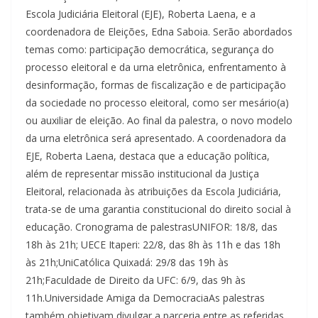
Escola Judiciária Eleitoral (EJE), Roberta Laena, e a
coordenadora de Eleições, Edna Saboia. Serão abordados
temas como: participação democrática, segurança do
processo eleitoral e da urna eletrônica, enfrentamento à
desinformação, formas de fiscalização e de participação
da sociedade no processo eleitoral, como ser mesário(a)
ou auxiliar de eleição. Ao final da palestra, o novo modelo
da urna eletrônica será apresentado. A coordenadora da
EJE, Roberta Laena, destaca que a educação política,
além de representar missão institucional da Justiça
Eleitoral, relacionada às atribuições da Escola Judiciária,
trata-se de uma garantia constitucional do direito social à
educação. Cronograma de palestrasUNIFOR: 18/8, das
18h às 21h; UECE Itaperi: 22/8, das 8h às 11h e das 18h
às 21h;UniCatólica Quixadá: 29/8 das 19h às
21h;Faculdade de Direito da UFC: 6/9, das 9h às
11h.Universidade Amiga da DemocraciaAs palestras
também objetivam divulgar a parceria entre as referidas