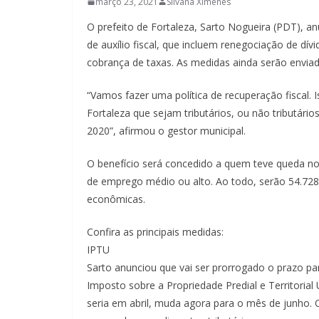
março 23, 2021
Silvana Ximenes
O prefeito de Fortaleza, Sarto Nogueira (PDT), a
de auxílio fiscal, que incluem renegociação de d
cobrança de taxas. As medidas ainda serão envi
“Vamos fazer uma política de recuperação fiscal. 
Fortaleza que sejam tributários, ou não tributári
2020”, afirmou o gestor municipal.
O benefício será concedido a quem teve queda n
de emprego médio ou alto. Ao todo, serão 54.728 
econômicas.
Confira as principais medidas:
IPTU
Sarto anunciou que vai ser prorrogado o prazo 
Imposto sobre a Propriedade Predial e Territorial
seria em abril, muda agora para o mês de junho. 