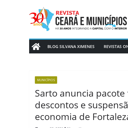
Pular
para
o
conteúdo
BLOG SILVANA XIMENES
REVISTAS O
MUNICÍPIOS
Sarto anuncia pacote 
descontos e suspensã
economia de Fortalez