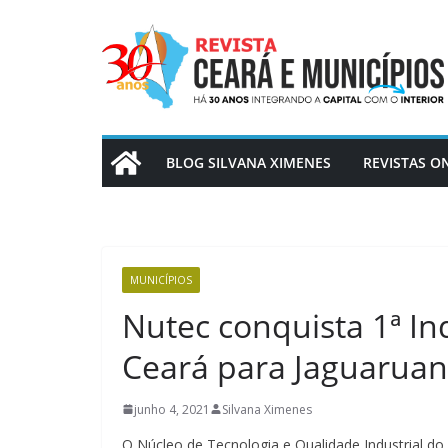
Pular
para
o
conteúdo
BLOG SILVANA XIMENES
REVISTAS O
MUNICÍPIOS
Nutec conquista 1ª In
Ceará para Jaguaruan
junho 4, 2021
Silvana Ximenes
O Núcleo de Tecnologia e Qualidade Industrial do C