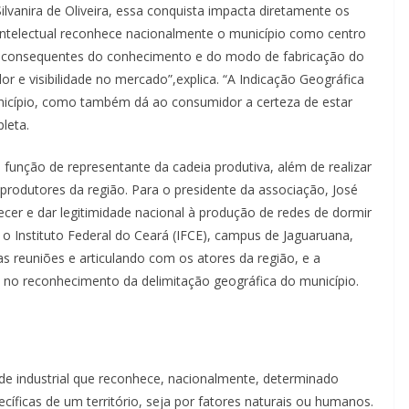
vanira de Oliveira, essa conquista impacta diretamente os
e intelectual reconhece nacionalmente o município como centro
as consequentes do conhecimento e do modo de fabricação do
or e visibilidade no mercado”,explica. “A Indicação Geográfica
nicípio, como também dá ao consumidor a certeza de estar
leta.
função de representante da cadeia produtiva, além de realizar
rodutores da região. Para o presidente da associação, José
alecer e dar legitimidade nacional à produção de redes de dormir
 o Instituto Federal do Ceará (IFCE), campus de Jaguaruana,
das reuniões e articulando com os atores da região, e a
do no reconhecimento da delimitação geográfica do município.
ade industrial que reconhece, nacionalmente, determinado
ecíficas de um território, seja por fatores naturais ou humanos.