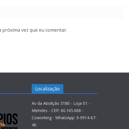
a próxima vez que eu comentar.
Localização
Av da Abolição 3180 - Loja 01 -
Meireles - CEP: 60.165.068 -
Coworking - WhatsApp: 9-9914-67-
40