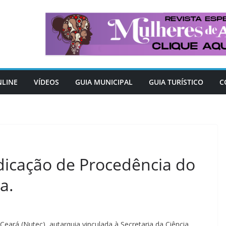
NLINE
VÍDEOS
GUIA MUNICIPAL
GUIA TURÍSTICO
C
dicação de Procedência do
a.
eará (Nutec), autarquia vinculada à Secretaria da Ciência,