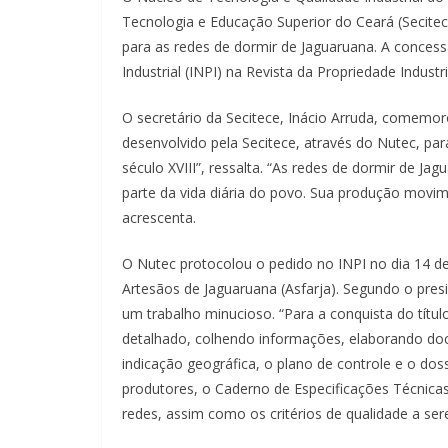
Tecnologia e Educação Superior do Ceará (Secitec
para as redes de dormir de Jaguaruana. A concessã
Industrial (INPI) na Revista da Propriedade Industria
O secretário da Secitece, Inácio Arruda, comemor
desenvolvido pela Secitece, através do Nutec, p
século XVIII”, ressalta. “As redes de dormir de J
parte da vida diária do povo. Sua produção movi
acrescenta.
O Nutec protocolou o pedido no INPI no dia 14 d
Artesãos de Jaguaruana (Asfarja). Segundo o presi
um trabalho minucioso. “Para a conquista do títu
detalhado, colhendo informações, elaborando doc
indicação geográfica, o plano de controle e o doss
produtores, o Caderno de Especificações Técnicas
redes, assim como os critérios de qualidade a ser