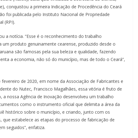
e), conquistou a primeira Indicação de Procedência do Ceará
o foi publicada pelo Instituto Nacional de Propriedade
l (RPI).
ou a notícia. “Esse é o reconhecimento do trabalho
ara um produto genuinamente cearense, produzido desde o
aguaruana são famosas pela sua beleza e qualidade, fazendo
menta a economia, não só do município, mas de todo o Ceará”,
e fevereiro de 2020, em nome da Associação de Fabricantes e
dente do Nutec, Francisco Magalhães, essa vitória é fruto de
lo, a nossa Agência de Inovação desenvolveu um trabalho
umentos como o instrumento oficial que delimita a área da
iê histórico sobre o município, e criando, junto com os
, que estabelece as etapas do processo de fabricação de
em seguidos”, enfatiza.