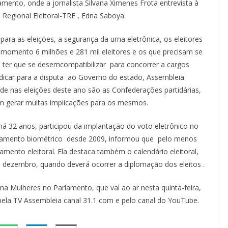
mento, onde a jornalista Silvana Ximenes Frota entrevista à
 Regional Eleitoral-TRE , Edna Saboya.
ra as eleições, a segurança da urna eletrônica, os eleitores
 momento 6 milhões e 281 mil eleitores e os que precisam se
 ter que se desemcompatibilizar para concorrer a cargos
indicar para a disputa ao Governo do estado, Assembleia
de nas eleições deste ano são as Confederações partidárias,
em gerar muitas implicações para os mesmos.
á 32 anos, participou da implantação do voto eletrônico no
ramento biométrico desde 2009, informou que pelo menos
amento eleitoral. Ela destaca também o calendário eleitoral,
té dezembro, quando deverá ocorrer a diplomação dos eleitos .
a Mulheres no Parlamento, que vai ao ar nesta quinta-feira,
pela TV Assembleia canal 31.1 com e pelo canal do YouTube.