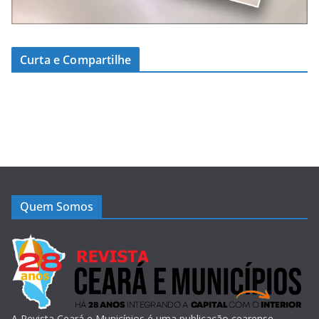
Curta e Compartilhe
Quem Somos
A Revista Ceará e Municípios é uma publicação cearense