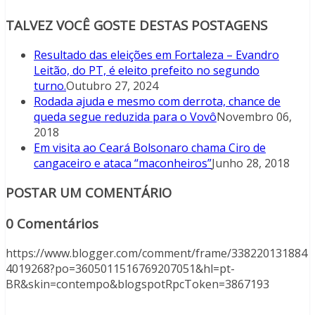
TALVEZ VOCÊ GOSTE DESTAS POSTAGENS
Resultado das eleições em Fortaleza – Evandro
Leitão, do PT, é eleito prefeito no segundo
turno.
Outubro 27, 2024
Rodada ajuda e mesmo com derrota, chance de
queda segue reduzida para o Vovô
Novembro 06,
2018
Em visita ao Ceará Bolsonaro chama Ciro de
cangaceiro e ataca “maconheiros”
Junho 28, 2018
POSTAR UM COMENTÁRIO
0 Comentários
https://www.blogger.com/comment/frame/338220131884
4019268?po=3605011516769207051&hl=pt-
BR&skin=contempo&blogspotRpcToken=3867193