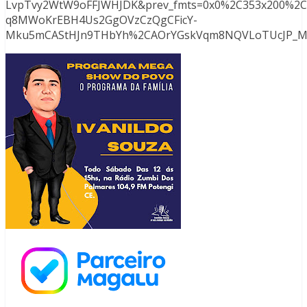
LvpTvy2WtW9oFFJWHJDK&prev_fmts=0x0%2C353x200%2C
q8MWoKrEBH4Us2GgOVzCzQgCFicY-
Mku5mCAStHJn9THbYh%2CAOrYGskVqm8NQVLoTUcJP_MUs