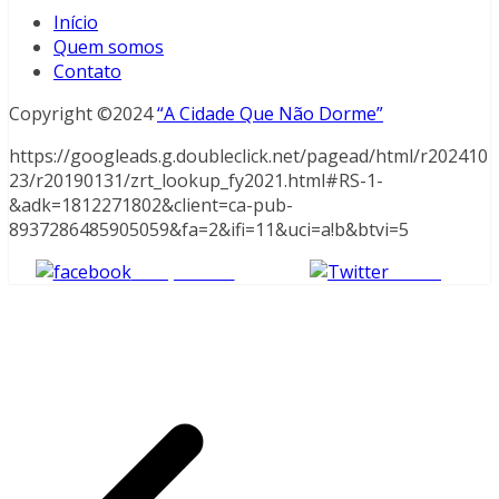
Início
Quem somos
Contato
Copyright ©2024
“A Cidade Que Não Dorme”
https://googleads.g.doubleclick.net/pagead/html/r202410
23/r20190131/zrt_lookup_fy2021.html#RS-1-
&adk=1812271802&client=ca-pub-
8937286485905059&fa=2&ifi=11&uci=a!b&btvi=5
Compartilhe
Tweet