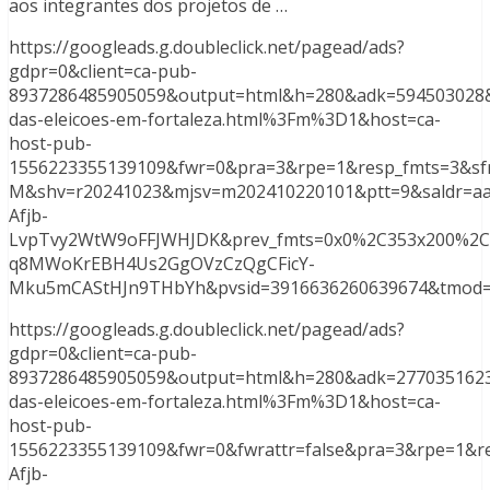
aos integrantes dos projetos de …
https://googleads.g.doubleclick.net/pagead/ads?
gdpr=0&client=ca-pub-
8937286485905059&output=html&h=280&adk=594503028&
das-eleicoes-em-fortaleza.html%3Fm%3D1&host=ca-
host-pub-
1556223355139109&fwr=0&pra=3&rpe=1&resp_fmts=3&sf
M&shv=r20241023&mjsv=m202410220101&ptt=9&saldr
Afjb-
LvpTvy2WtW9oFFJWHJDK&prev_fmts=0x0%2C353x200%2C
q8MWoKrEBH4Us2GgOVzCzQgCFicY-
Mku5mCAStHJn9THbYh&pvsid=3916636260639674&tmod=
https://googleads.g.doubleclick.net/pagead/ads?
gdpr=0&client=ca-pub-
8937286485905059&output=html&h=280&adk=2770351623
das-eleicoes-em-fortaleza.html%3Fm%3D1&host=ca-
host-pub-
1556223355139109&fwr=0&fwrattr=false&pra=3&rpe=
Afjb-