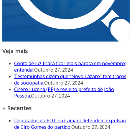
Veja mais
Conta de luz ficará ficar mais barata em novembro;
entenda!.
Outubro 27, 2024
Testemunhas dizem que “Novo Lázaro” tem traços
de sociopatia.
Outubro 27, 2024
Cícero Lucena (PP) é reeleito prefeito de João
Pessoa.
Outubro 27, 2024
+ Recentes
Deputados do PDT na Câmara defendem expulsão
de Ciro Gomes do partido.
Outubro 27, 2024