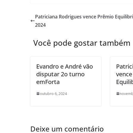
Patriciana Rodrigues vence Prêmio Equilibr
2024
Você pode gostar também
Evandro e André vão
Patri
disputar 2o turno
vence
emForta
Equili
outubro 6, 2024
novemb
Deixe um comentário