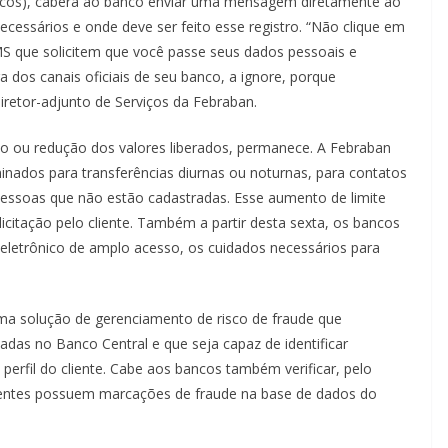
ncos), caberá ao banco enviar uma mensagem diretamente ao
ecessários e onde deve ser feito esse registro. “Não clique em
S que solicitem que você passe seus dados pessoais e
dos canais oficiais de seu banco, a ignore, porque
iretor-adjunto de Serviços da Febraban.
nto ou redução dos valores liberados, permanece. A Febraban
inados para transferências diurnas ou noturnas, para contatos
a pessoas que não estão cadastradas. Esse aumento de limite
licitação pelo cliente. Também a partir desta sexta, os bancos
eletrônico de amplo acesso, os cuidados necessários para
 uma solução de gerenciamento de risco de fraude que
as no Banco Central e que seja capaz de identificar
perfil do cliente. Cabe aos bancos também verificar, pelo
ientes possuem marcações de fraude na base de dados do