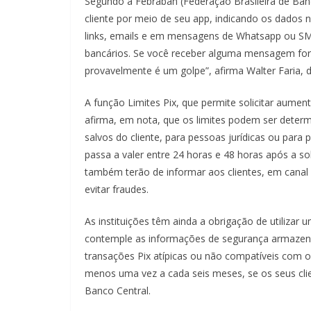
Segundo a Febraban (Federação Brasileira de Ba
cliente por meio de seu app, indicando os dados n
links, emails e em mensagens de Whatsapp ou SM
bancários. Se você receber alguma mensagem fora 
provavelmente é um golpe”, afirma Walter Faria, d
A função Limites Pix, que permite solicitar aume
afirma, em nota, que os limites podem ser determ
salvos do cliente, para pessoas jurídicas ou par
passa a valer entre 24 horas e 48 horas após a so
também terão de informar aos clientes, em canal 
evitar fraudes.
As instituições têm ainda a obrigação de utilizar
contemple as informações de segurança armazenad
transações Pix atípicas ou não compatíveis com o 
menos uma vez a cada seis meses, se os seus cl
Banco Central.