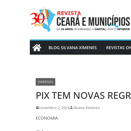
Pular
para
o
conteúdo
BLOG SILVANA XIMENES
REVISTAS O
DIVERSOS
PIX TEM NOVAS REG
novembro 2, 2024
Silvana Ximenes
ECONOMIA