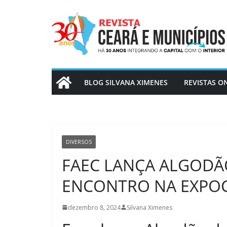
Pular
para
o
conteúdo
BLOG SILVANA XIMENES
REVISTAS O
DIVERSOS
FAEC LANÇA ALGODÃ
ENCONTRO NA EXPOC
dezembro 8, 2024
Silvana Ximenes