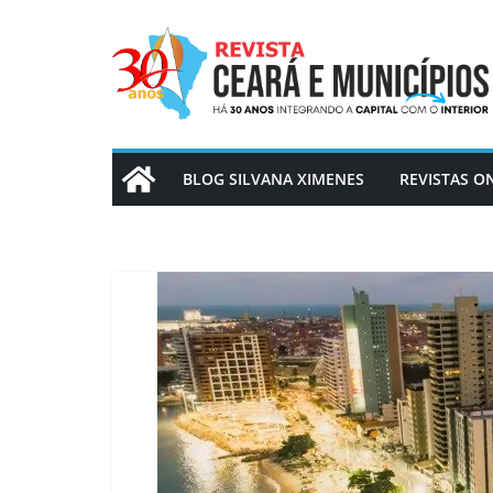
Pular
para
o
conteúdo
BLOG SILVANA XIMENES
REVISTAS O