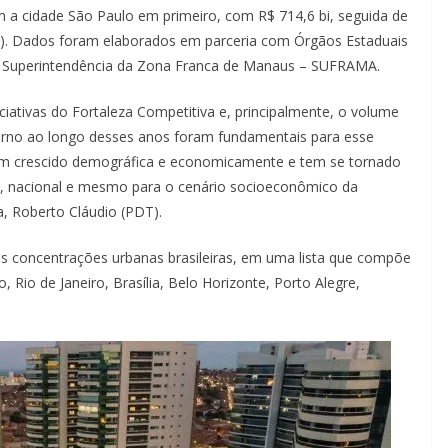
m a cidade São Paulo em primeiro, com R$ 714,6 bi, seguida de
8 bi). Dados foram elaborados em parceria com Órgãos Estaduais
o e Superintendência da Zona Franca de Manaus – SUFRAMA.
ciativas do Fortaleza Competitiva e, principalmente, o volume
verno ao longo desses anos foram fundamentais para esse
 tem crescido demográfica e economicamente e tem se tornado
l, nacional e mesmo para o cenário socioeconômico da
a, Roberto Cláudio (PDT).
res concentrações urbanas brasileiras, em uma lista que compõe
 Rio de Janeiro, Brasília, Belo Horizonte, Porto Alegre,