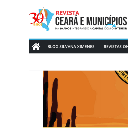
Pular
para
o
conteúdo
BLOG SILVANA XIMENES
REVISTAS O