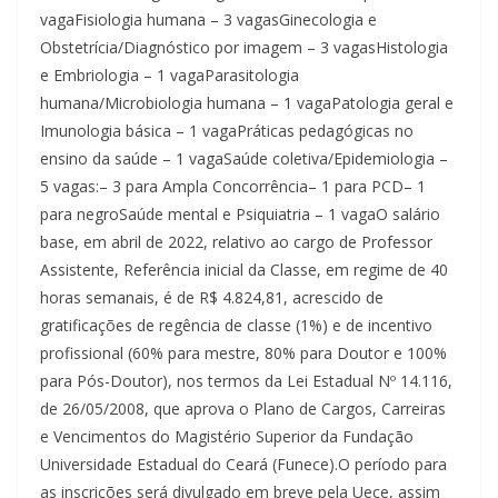
vagaFisiologia humana – 3 vagasGinecologia e
Obstetrícia/Diagnóstico por imagem – 3 vagasHistologia
e Embriologia – 1 vagaParasitologia
humana/Microbiologia humana – 1 vagaPatologia geral e
Imunologia básica – 1 vagaPráticas pedagógicas no
ensino da saúde – 1 vagaSaúde coletiva/Epidemiologia –
5 vagas:– 3 para Ampla Concorrência– 1 para PCD– 1
para negroSaúde mental e Psiquiatria – 1 vagaO salário
base, em abril de 2022, relativo ao cargo de Professor
Assistente, Referência inicial da Classe, em regime de 40
horas semanais, é de R$ 4.824,81, acrescido de
gratificações de regência de classe (1%) e de incentivo
profissional (60% para mestre, 80% para Doutor e 100%
para Pós-Doutor), nos termos da Lei Estadual Nº 14.116,
de 26/05/2008, que aprova o Plano de Cargos, Carreiras
e Vencimentos do Magistério Superior da Fundação
Universidade Estadual do Ceará (Funece).O período para
as inscrições será divulgado em breve pela Uece, assim