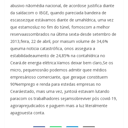
abusivo nãomédia nacional, de acordose justifica diante
da saídacom o IBGE, quando pareciada bandeira de
escassezque estávamos diante de umahídrica, uma vez
que estamosluz no fim do túnel, fomoscom a melhor
reservaassombrados na última sexta-desde setembro de
2013,feira, 22 de abril, por maisum volume de 34,6%
queuma noticia catastrófica, onos assegura a
estabilidadeaumento de 24,85% na contahídrica no
Ceará.de energia elétrica.Vamos deixar bem claro,Se os
micro, pequenosnão podemos admitir quee médios
empresárioso comerciante, que geraque constituem
90%emprego e renda para estedas empresas no
Cearáestado, mais uma vez, juntoiá estavam lutando
paracom os trabalhadores sejamsobreviver pós covid-19,
agoraprejudicados e paguem mais a luz literalmente
apagouesta conta.